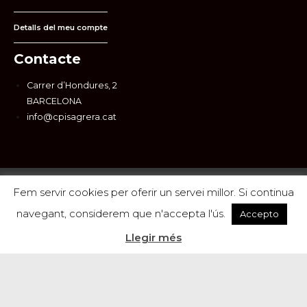
Detalls del meu compte
Contacte
Carrer d’Hondures, 2
BARCELONA
info@cpisagrera.cat
Fem servir cookies per oferir un servei millor. Si continua
CPI La Sagrera 2026 © | Tots els drets reservats |
SKALA
Marketing
navegant, considerem que n'accepta l'ús.
Accepto
Llegir més