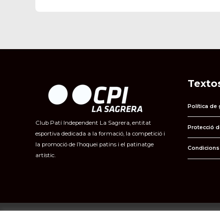
Textos
Política de
Club Patí Independent La Sagrera, entitat
Protecció 
esportiva dedicada a la formació, la competició i
la promoció de l’hoquei patins i el patinatge
Condicions
artístic.
CPI La Sagrera 2026 © | Tots els drets reservats |
SKALA Marketing