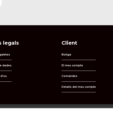
 legals
Client
 galetes
Botiga
de dades
El meu compte
 d’us
Comandes
Detalls del meu compte