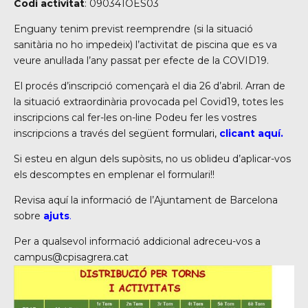
Codi activitat
: 090341OES03
Enguany tenim previst reemprendre (si la situació
sanitària no ho impedeix) l’activitat de piscina que es va
veure anul·lada l’any passat per efecte de la COVID19.
El procés d’inscripció començarà el dia 26 d’abril. Arran de
la situació extraordinària provocada pel Covid19, totes les
inscripcions cal fer-les on-line Podeu fer les vostres
inscripcions a través del següent
formulari,
clicant aquí
.
Si esteu en algun dels supòsits, no us oblideu d’aplicar-vos
els descomptes en emplenar el formulari!!
Revisa aquí la informació de l’Ajuntament de Barcelona
sobre
ajuts
.
Per a qualsevol informació addicional adreceu-vos a
campus@cpisagrera.cat