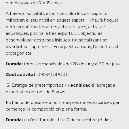
nenes i joves de 7 a 15 anys.
A través d’activitats esportives, els i les participants
milloraran el seu nivell en aquest esport. Hi haurà hoquei
però també moltes altres activitats: jocs, activitats
aquàtiques, piscina, altres esports,… L’objectiu és
desenvolupar destreses físiques, tot socialitzant-se,
divertint-se i aprenent.
En aquest campus, l’esport és el
protagonista
Durada:
torns setmanals des del 28 de juny al 30 de juliol
Codi activitat
: 090341OPO01
3. Estatge de pretemporada /
Tecnificació
: adreçat a
esportistes de més de 8 anys.
Es tracta de posar-se a punt després de les vacances per
començar la competició en plena forma.
Durada:
un únic torn de l’1 al 10 de setembre (8 dies)