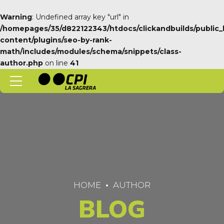
Warning
: Undefined array key "url" in
/homepages/35/d822122343/htdocs/clickandbuilds/public_
content/plugins/seo-by-rank-
math/includes/modules/schema/snippets/class-
author.php
on line
41
HOME
AUTHOR
BLOG