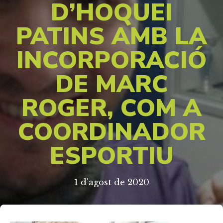
D’HOQUEI
PATINS AMB LA
INCORPORACIÓ
DE MARC
ROGER, COM A
COORDINADOR
ESPORTIU
1 d'agost de 2020