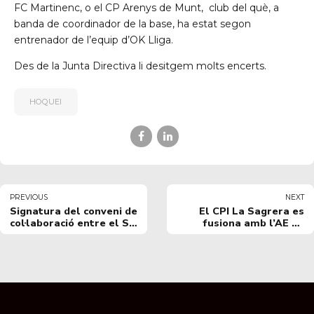
FC Martinenc, o el CP Arenys de Munt, club del què, a
banda de coordinador de la base, ha estat segon
entrenador de l’equip d’OK Lliga.
Des de la Junta Directiva li desitgem molts encerts.
HOQUEI
PREVIOUS
NEXT
Signatura del conveni de
El CPI La Sagrera es
col·laboració entre el SD
fusiona amb l’AE La
Espanyol i el CPI La
Verneda i crea la secció
Sagrera
de patinatge artístic