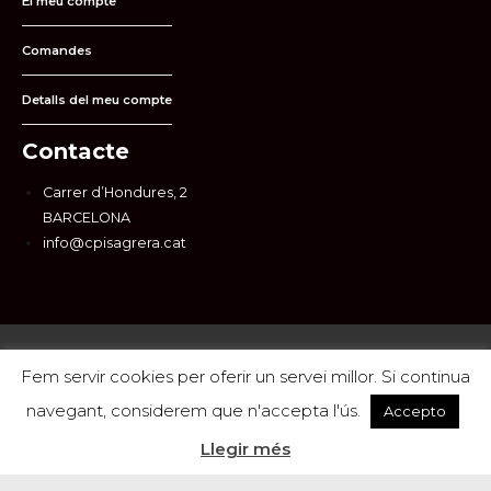
El meu compte
Comandes
Detalls del meu compte
Contacte
Carrer d’Hondures, 2
BARCELONA
info@cpisagrera.cat
CPI La Sagrera 2026 © | Tots els drets reservats |
SKALA
Fem servir cookies per oferir un servei millor. Si continua
Marketing
navegant, considerem que n'accepta l'ús.
Accepto
Llegir més